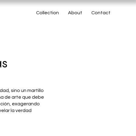
Collection
About
Contact
as
idad, sino un martillo
rma de arte que debe
uación, exagerando
velar la verdad