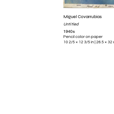
Miguel Covarrubias
Untitled
1940s
Pencil color on paper
10 2/5 × 12 3/5 in | 26.5 × 32