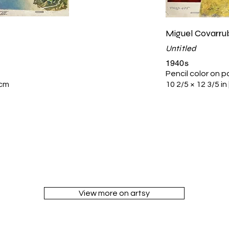
Miguel Covarru
Untitled
1940s
Pencil color on 
 cm
10 2/5 × 12 3/5 in
View more on artsy